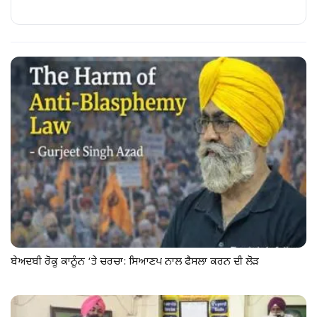
ਬੇਅਦਬੀ ਰੋਕੂ ਕਾਨੂੰਨ ‘ਤੇ ਚਰਚਾ: ਸਿਆਣਪ ਨਾਲ ਫੈਸਲਾ ਕਰਨ ਦੀ ਲੋੜ